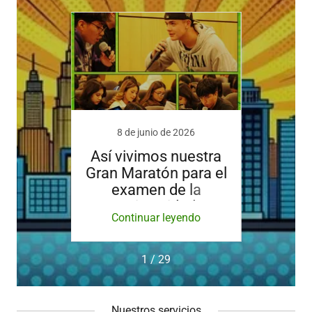
19
8 de junio de 2026
30
uitos
Así vivimos nuestra
S
 de
Gran Maratón para el
Exam
019
examen de la
Uni
Universidad
ndo
Continuar leyendo
Co
1 / 29
Nuestros servicios