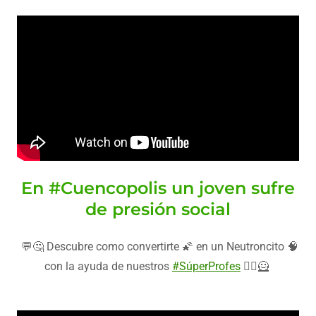
En #Cuencopolis un joven sufre
de presión social
💬🤔 Descubre como convertirte 🌠 en un Neutroncito 🧠
con la ayuda de nuestros
#SúperProfes
🦸‍♂️🦸