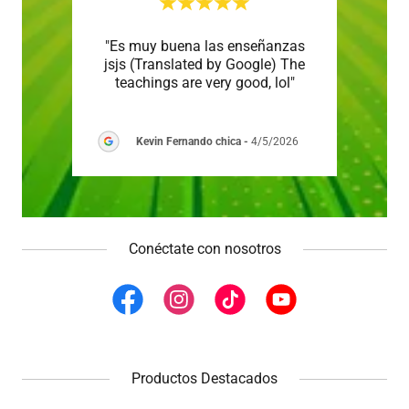
 el
"Es muy buena las enseñanzas
"Prep
Mi hijo
jsjs (Translated by Google) The
y e
able
..."
teachings are very good, lol"
simul
Le
Kevin Fernando chica
-
4/5/2026
6
Conéctate con nosotros
Productos Destacados