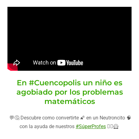
En #Cuencopolis un niño es
agobiado por los problemas
matemáticos
💬🤔 Descubre como convertirte 🌠 en un Neutroncito 🧠
con la ayuda de nuestros
#SúperProfes
🦸‍♂️🦸