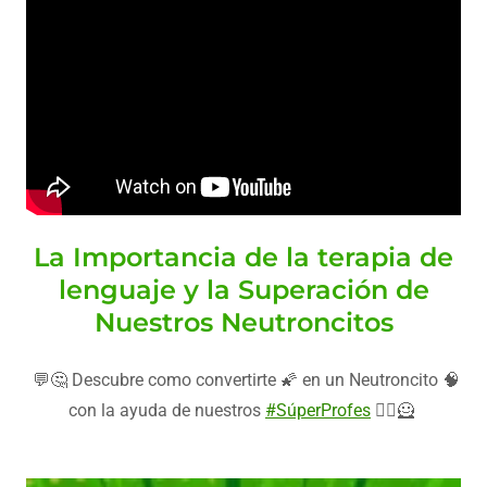
La Importancia de la terapia de
lenguaje y la Superación de
Nuestros Neutroncitos
💬🤔 Descubre como convertirte 🌠 en un Neutroncito 🧠
con la ayuda de nuestros
#SúperProfes
🦸‍♂️🦸